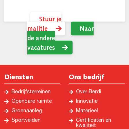
Diensten
Ons bedrijf
Bedrijfsterreinen
Over Berdi
Openbare ruimte
Innovatie
Groenaanleg
Materieel
Sportvelden
Certificaten en
kwaliteit