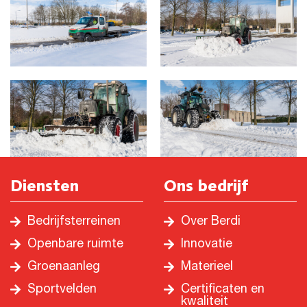
Diensten
Ons bedrijf
Bedrijfsterreinen
Over Berdi
Openbare ruimte
Innovatie
Groenaanleg
Materieel
Sportvelden
Certificaten en
kwaliteit