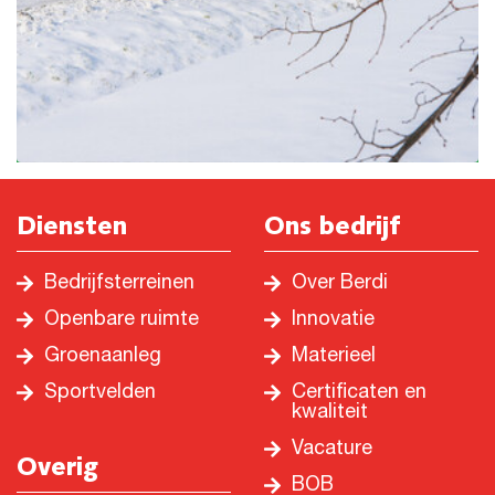
Diensten
Ons bedrijf
Bedrijfsterreinen
Over Berdi
Openbare ruimte
Innovatie
Groenaanleg
Materieel
Sportvelden
Certificaten en
kwaliteit
Vacature
Overig
BOB