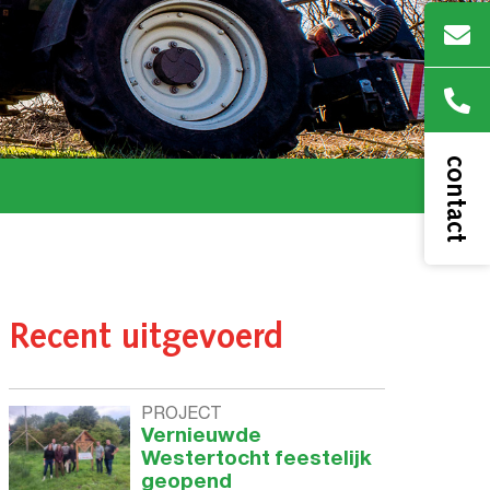
contact
Recent uitgevoerd
PROJECT
Vernieuwde
Westertocht feestelijk
geopend