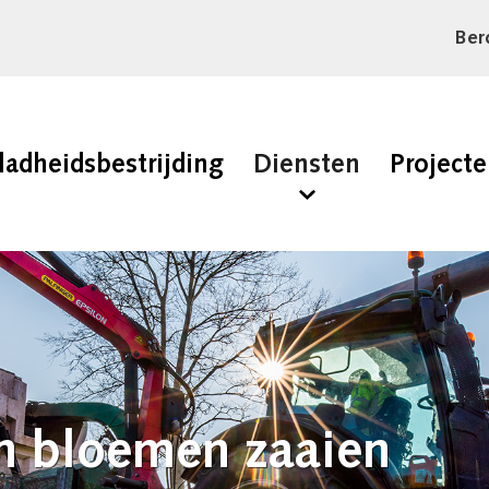
Ber
ladheidsbestrijding
Diensten
Project
en bloemen zaaien