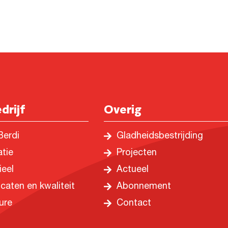
drijf
Overig
Berdi
Gladheidsbestrijding
atie
Projecten
ieel
Actueel
icaten en kwaliteit
Abonnement
ure
Contact