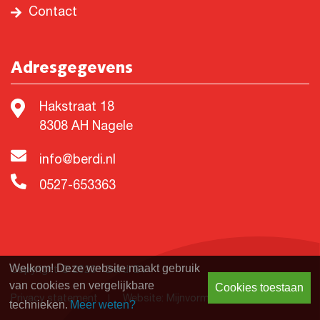
Contact
Adresgegevens
Hakstraat 18
8308 AH Nagele
info@berdi.nl
0527-653363
Welkom! Deze website maakt gebruik
Copyright © 2026 - Berdi BV
van cookies en vergelijkbare
Cookies toestaan
Privacy statement
Website: Mijnvormgever.nl
technieken.
Meer weten?