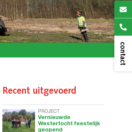
contact
Recent uitgevoerd
PROJECT
Vernieuwde
Westertocht feestelijk
geopend