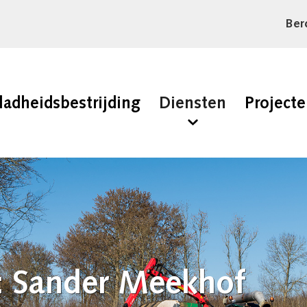
Ber
ladheidsbestrijding
Diensten
Project
n: Sander Meekhof