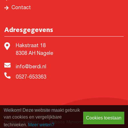
Contact
Adresgegevens
Hakstraat 18
8308 AH Nagele
info@berdi.nl
0527-653363
Welkom! Deze website maakt gebruik
Copyright © 2026 - Berdi BV
van cookies en vergelijkbare
Cookies toestaan
Privacy statement
Website: Mijnvormgever.nl
technieken.
Meer weten?