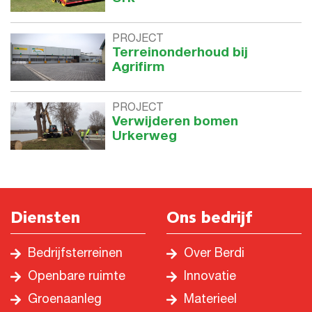
PROJECT
Terreinonderhoud bij
Agrifirm
PROJECT
Verwijderen bomen
Urkerweg
Diensten
Ons bedrijf
Bedrijfsterreinen
Over Berdi
Openbare ruimte
Innovatie
Groenaanleg
Materieel