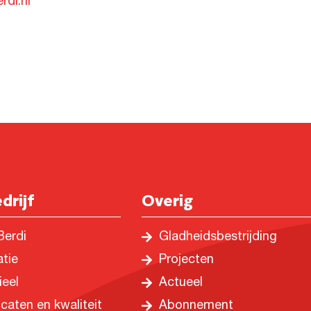
rdi.nl
drijf
Overig
Berdi
Gladheidsbestrijding
atie
Projecten
ieel
Actueel
icaten en kwaliteit
Abonnement