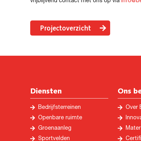
vrijblijvend contact met ons op via
info@be
Projectoverzicht
Diensten
Ons be
Bedrijfsterreinen
Over 
Openbare ruimte
Innov
Groenaanleg
Mater
Sportvelden
Certif