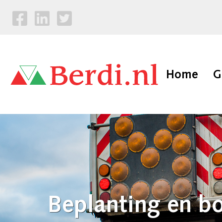
Home
G
Beplanting en b