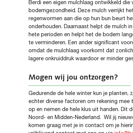
Berdi een eigen mulchlaag ontwikkeld die
bodemgezondheid. Deze mulch verrijkt h
regenwormen aan
die op hun b
un beurt h
onderhouden.
Daarnaast
helpt
de
mulch in
hete perioden
en helpt het
de bodem lange
te verminderen. Een ander significant voor
omdat
de
mulch
laag
voorkomt dat zonlich
lagere onkruiddruk waardoor
er
minder
ges
Mogen wij jou ontzorgen?
Gedurende de hele winter kun je planten, z
echter diverse factoren om rekening mee
op en nemen de hele klus uit handen. Dit 
Noord- en Midden-Nederland. Wil jij nieu
komen graag met je in contact om je hier