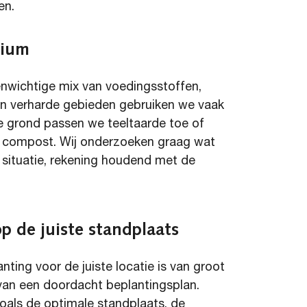
en.
dium
nwichtige mix van voedingsstoffen,
 in verharde gebieden gebruiken we vaak
e
grond
passen
we teel
t
aarde
toe
of
 compost. Wij onderzoeken graag wat
e situatie, rekening houdend met de
p de juiste standplaats
ting voor de juiste locatie is van groot
van een doordacht beplantingsplan.
oals de optimale standplaats, de