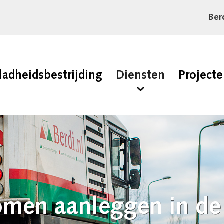
Ber
ladheidsbestrijding
Diensten
Project
omen aanleggen in de