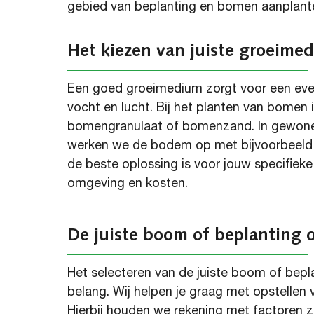
gebied van beplanting en bomen aanplant
Het
kiezen van
juiste groeime
Een goed
groei
medium zorgt voor een eve
vocht en lucht. Bij het planten van bomen
bomengranulaat of bomenzand.
In gewon
werken we de bodem op met bijvoorbeeld
de beste oplossing is voor jouw specifiek
omgeving en kosten.
De juiste boom of beplanting o
Het
selecteren
van de juiste boom of beplan
belang.
Wij
helpen je graag met opstellen 
Hierbij houden we rekening met factoren z