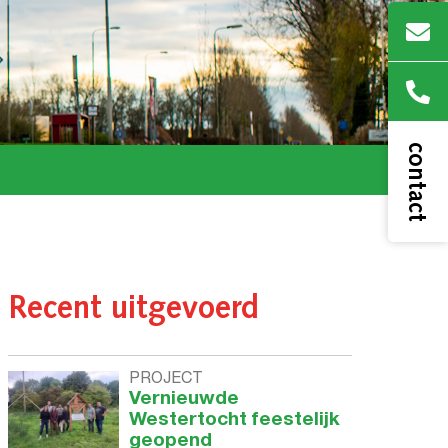
contact
Recent uitgevoerd
PROJECT
Vernieuwde
Westertocht feestelijk
geopend